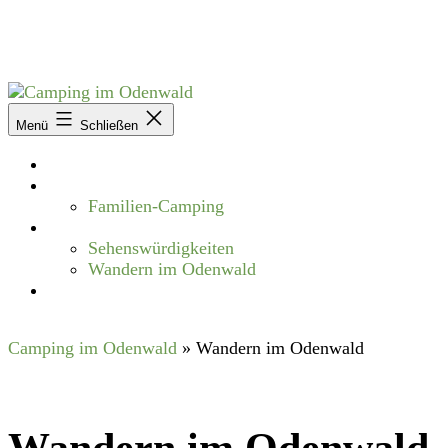
Zum
Inhalt
springen
Camping
Menü
Schließen
im
Odenwald
Startseite
Campingplätze
Familien-Camping
Freizeit
Sehenswürdigkeiten
Wandern im Odenwald
Blog
Camping im Odenwald
»
Wandern im Odenwald
Wandern im Odenwald