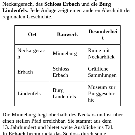
Neckargerach, das
Schloss Erbach
und die
Burg
Lindenfels
. Jede Anlage zeigt einen anderen Abschnitt der
regionalen Geschichte.
Besonderhei
Ort
Bauwerk
t
Neckargerac
Ruine mit
Minneburg
h
Neckarblick
Schloss
Gräfliche
Erbach
Erbach
Sammlungen
Museum zur
Burg
Lindenfels
Burggeschic
Lindenfels
hte
Die Minneburg liegt oberhalb des Neckars und ist über
einen steilen Pfad erreichbar. Sie stammt aus dem
13. Jahrhundert und bietet weite Ausblicke ins Tal.
In
Erbach
beeindruckt das Schloss durch seine