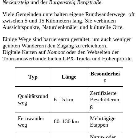
Neckarsteig
und der
Burgensteig Bergstraße
.
Viele Gemeinden unterhalten eigene Rundwanderwege, oft
zwischen 5 und 15 Kilometern lang. Sie verbinden
Aussichtspunkte, Naturdenkmäler und kulturelle Orte.
Einige Wege sind barrierearm gestaltet, um auch weniger
geübten Wanderern den Zugang zu erleichtern.
Digitale Karten auf
Komoot
oder den Webseiten der
Tourismusverbände bieten GPX-Tracks und Höhenprofile.
Besonderhei
Typ
Länge
t
Zertifizierte
Qualitätsrund
6–15 km
Beschilderun
weg
g
Fernwander
Mehrtägige
80–130 km
weg
Etappen
Natur- oder