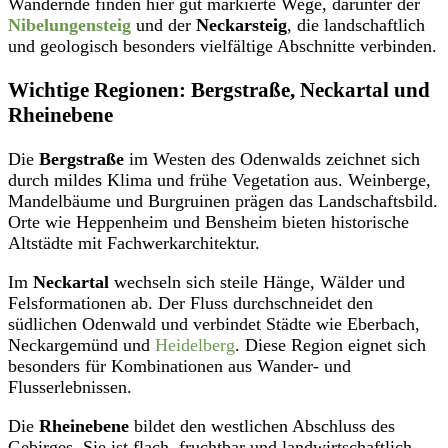
Wandernde finden hier gut markierte Wege, darunter der
Nibelungensteig
und der
Neckarsteig
, die landschaftlich
und geologisch besonders vielfältige Abschnitte verbinden.
Wichtige Regionen: Bergstraße, Neckartal und
Rheinebene
Die
Bergstraße
im Westen des Odenwalds zeichnet sich
durch mildes Klima und frühe Vegetation aus. Weinberge,
Mandelbäume und Burgruinen prägen das Landschaftsbild.
Orte wie Heppenheim und Bensheim bieten historische
Altstädte mit Fachwerkarchitektur.
Im
Neckartal
wechseln sich steile Hänge, Wälder und
Felsformationen ab. Der Fluss durchschneidet den
südlichen Odenwald und verbindet Städte wie Eberbach,
Neckargemünd und
Heidelberg
. Diese Region eignet sich
besonders für Kombinationen aus Wander- und
Flusserlebnissen.
Die
Rheinebene
bildet den westlichen Abschluss des
Gebirges. Sie ist flach, fruchtbar und landwirtschaftlich