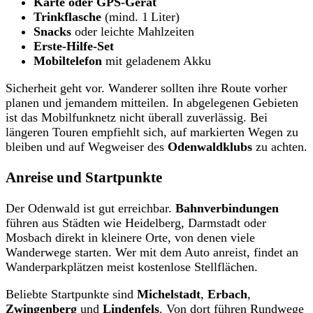
Karte oder GPS-Gerät
Trinkflasche
(mind. 1 Liter)
Snacks
oder leichte Mahlzeiten
Erste-Hilfe-Set
Mobiltelefon
mit geladenem Akku
Sicherheit geht vor. Wanderer sollten ihre Route vorher
planen und jemandem mitteilen. In abgelegenen Gebieten
ist das Mobilfunknetz nicht überall zuverlässig. Bei
längeren Touren empfiehlt sich, auf markierten Wegen zu
bleiben und auf Wegweiser des
Odenwaldklubs
zu achten.
Anreise und Startpunkte
Der Odenwald ist gut erreichbar.
Bahnverbindungen
führen aus Städten wie Heidelberg, Darmstadt oder
Mosbach direkt in kleinere Orte, von denen viele
Wanderwege starten. Wer mit dem Auto anreist, findet an
Wanderparkplätzen meist kostenlose Stellflächen.
Beliebte Startpunkte sind
Michelstadt
,
Erbach
,
Zwingenberg
und
Lindenfels
. Von dort führen Rundwege